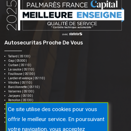
Autosecuritas Proche De Vous
Tallard ( 05130 )
Gap ( 05000 )
Curban ( 05110 )
La saulce ( 05110 )
Fouillouse ( 05130 )
Lardier et valença ( 05110 )
Vitrolles ( 05110 )
Barcillonnette ( 05110 )
Valserres ( 05130 )
Jarjayes ( 05130 )
Remollon ( 05130 )
Venterol ( 05130 )
Ce site utilise des cookies pour vous
Turriers ( 04250 )
Châteauvieux ( 05000 )
offrir le meilleur service. En poursuivant
Neffes ( 05000 )
Lettret ( 05130 )
votre navigation, vous acceptez