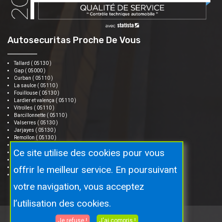
Autosecuritas Proche De Vous
Tallard ( 05130 )
Gap ( 05000 )
Curban ( 05110 )
La saulce ( 05110 )
Fouillouse ( 05130 )
Lardier et valença ( 05110 )
Vitrolles ( 05110 )
Barcillonnette ( 05110 )
Valserres ( 05130 )
Jarjayes ( 05130 )
Remollon ( 05130 )
Venterol ( 05130 )
Ce site utilise des cookies pour vous
Turriers ( 04250 )
Châteauvieux ( 05000 )
offrir le meilleur service. En poursuivant
Neffes ( 05000 )
Lettret ( 05130 )
votre navigation, vous acceptez
l’utilisation des cookies.
Je refuse !
J'ai compris !